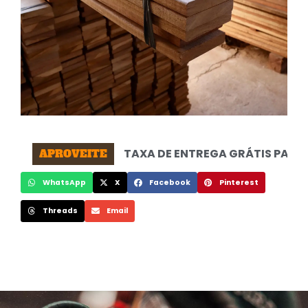
TAXA DE ENTREGA GRÁTIS PARA MARACA
APROVEITE
WhatsApp
X
Facebook
Pinterest
Threads
Email