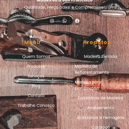
Qualidade, Preço baixo e Compromisso!
Menu
Produtos
Quem Somos
Madeira Serrada
Produtos
Madeira de
Reflorestamento
Serviços
Madeira para
Blog
Construção
Contato
Esquadrias de Madeira
Trabalhe Conosco
Acabamento
Acessórios e Ferrragens
Catálogo