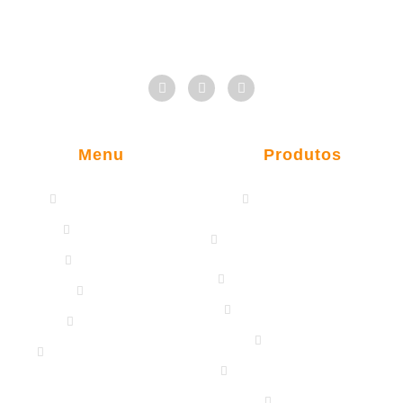
Madeireira São Francisco
Qualidade, Preço baixo e Compromisso!
Menu
Produtos
Quem Somos
Madeira Serrada
Produtos
Madeira de
Reflorestamento
Serviços
Madeira para Construção
Blog
Esquadrias de Madeira
Contato
Acabamento
Trabalhe Conosco
Acessórios e Ferrragens
Catálogo