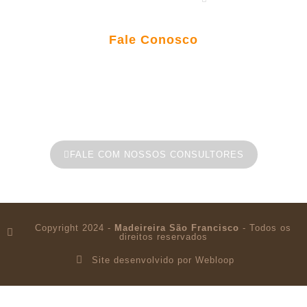
Fale Conosco
(85) 3383 9458 • 3383 9329
Av. Padre José Holanda do Vale - 1549
Maracanaú-CE.
FALE COM NOSSOS CONSULTORES
Copyright 2024 -
Madeireira São Francisco
- Todos os
direitos reservados
Site desenvolvido por Webloop