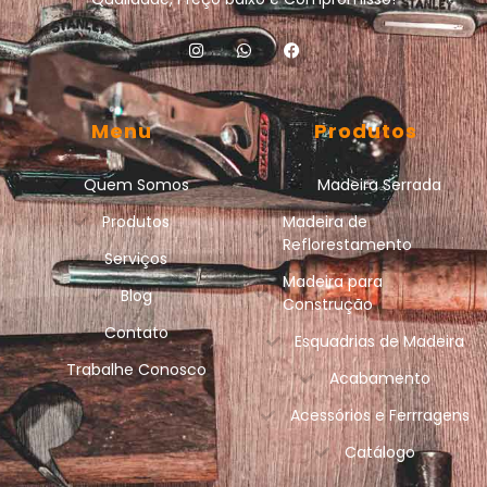
Menu
Produtos
Quem Somos
Madeira Serrada
Produtos
Madeira de
Reflorestamento
Serviços
Madeira para
Blog
Construção
Contato
Esquadrias de Madeira
Trabalhe Conosco
Acabamento
Acessórios e Ferrragens
Catálogo