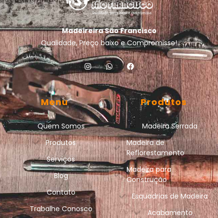
Madeireira São Francisco
Qualidade, Preço baixo e Compromisso!
Menu
Produtos
Quem Somos
Madeira Serrada
Produtos
Madeira de
Reflorestamento
Serviços
Madeira para
Blog
Construção
Contato
Esquadrias de Madeira
Trabalhe Conosco
Acabamento