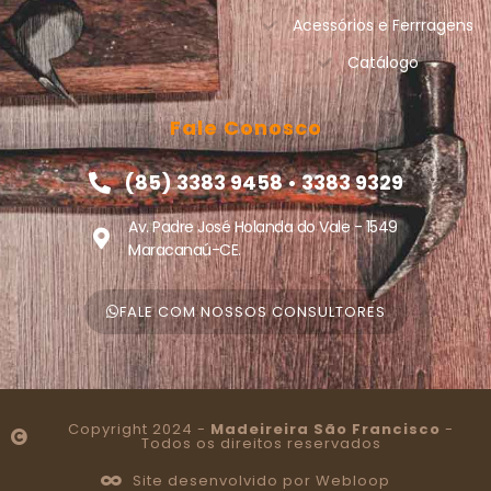
Acessórios e Ferrragens
Catálogo
Fale Conosco
(85) 3383 9458 • 3383 9329
Av. Padre José Holanda do Vale - 1549
Maracanaú-CE.
FALE COM NOSSOS CONSULTORES
Copyright 2024 -
Madeireira São Francisco
-
Todos os direitos reservados
Site desenvolvido por Webloop