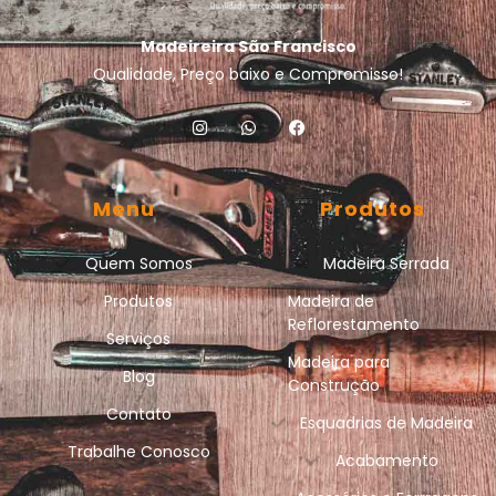
Madeireira São Francisco
Qualidade, Preço baixo e Compromisso!
Menu
Produtos
Quem Somos
Madeira Serrada
Produtos
Madeira de
Reflorestamento
Serviços
Madeira para
Blog
Construção
Contato
Esquadrias de Madeira
Trabalhe Conosco
Acabamento