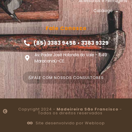
Acessórios e Ferrragens
Catálogo
Fale Conosco
(85) 3383 9458 • 3383 9329
Av. Padre José Holanda do Vale - 1549
Maracanaú-CE.
FALE COM NOSSOS CONSULTORES
Copyright 2024 -
Madeireira São Francisco
-
Todos os direitos reservados
Site desenvolvido por Webloop