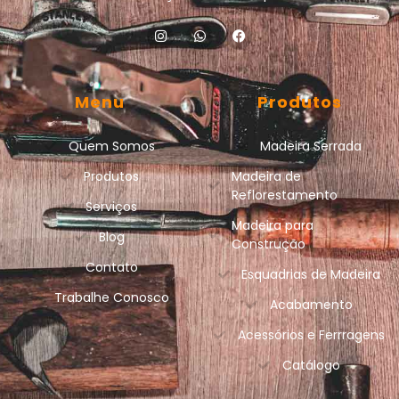
Menu
Produtos
Quem Somos
Madeira Serrada
Produtos
Madeira de
Reflorestamento
Serviços
Madeira para
Blog
Construção
Contato
Esquadrias de Madeira
Trabalhe Conosco
Acabamento
Acessórios e Ferrragens
Catálogo