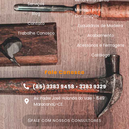
Serviços
Madeira para
Blog
Construção
Contato
Esquadrias de Madeira
Trabalhe Conosco
Acabamento
Acessórios e Ferrragens
Catálogo
Fale Conosco
(85) 3383 9458 • 3383 9329
Av. Padre José Holanda do Vale - 1549
Maracanaú-CE.
FALE COM NOSSOS CONSULTORES