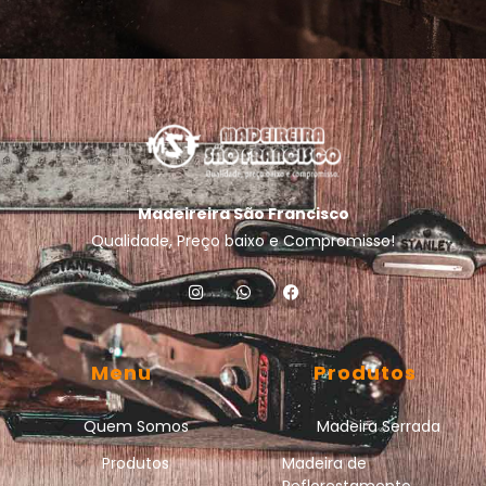
Madeireira São Francisco
Qualidade, Preço baixo e Compromisso!
Menu
Produtos
Quem Somos
Madeira Serrada
Produtos
Madeira de
Reflorestamento